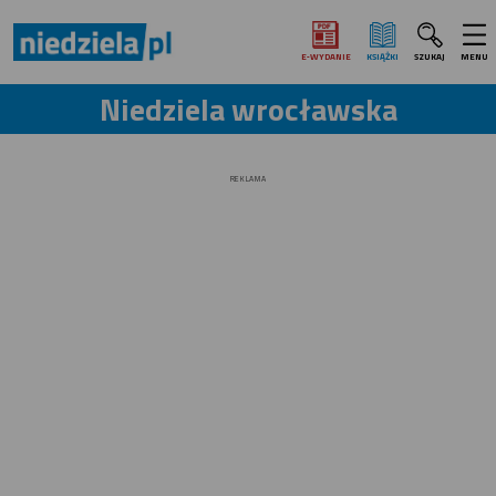
E‑WYDANIE
KSIĄŻKI
SZUKAJ
MENU
Niedziela wrocławska
REKLAMA