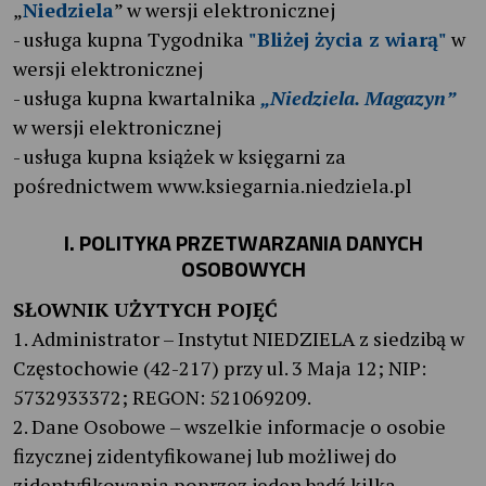
„
Niedziela
” w wersji elektronicznej
- usługa kupna Tygodnika
"Bliżej życia z wiarą"
w
wersji elektronicznej
- usługa kupna kwartalnika
„Niedziela. Magazyn”
w wersji elektronicznej
- usługa kupna książek w księgarni za
pośrednictwem www.ksiegarnia.niedziela.pl
I. POLITYKA PRZETWARZANIA DANYCH
OSOBOWYCH
SŁOWNIK UŻYTYCH POJĘĆ
1. Administrator – Instytut NIEDZIELA z siedzibą w
Częstochowie (42-217) przy ul. 3 Maja 12; NIP:
5732933372; REGON: 521069209.
2. Dane Osobowe – wszelkie informacje o osobie
fizycznej zidentyfikowanej lub możliwej do
zidentyfikowania poprzez jeden bądź kilka