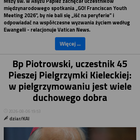
Mszy św. w Asyżu Papież zachęcał uczestników
międzynarodowego spotkania „GO! Franciscan Youth
Meeting 2026”, by nie bali się „iść na peryferie” i
odpowiadać na współczesne wyzwania życiem według
Ewangelii - relacjonuje Vatican News.
Więcej ...
Bp Piotrowski, uczestnik 45
Pieszej Pielgrzymki Kieleckiej:
w pielgrzymowaniu jest wiele
duchowego dobra
2026-08-06 19:53
dziar/KAI