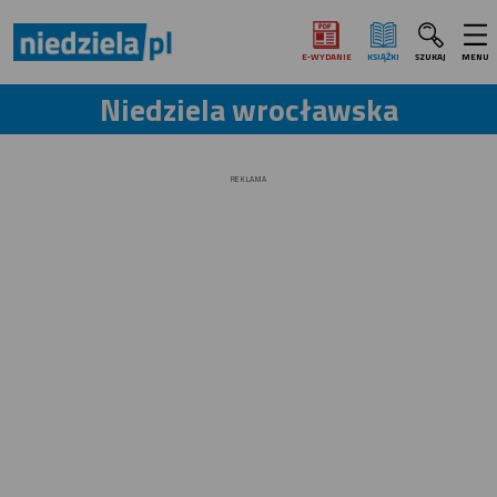
E‑WYDANIE
KSIĄŻKI
SZUKAJ
MENU
Niedziela wrocławska
REKLAMA